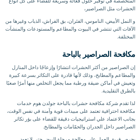
المتخصصة في توفير حلول فعّالة وسريعة للقضاء على كل أنواع
الحشرات مثل الصراصير،
و النمل الأبيض، الناموس، الفئران، بق الفراش، الذباب وغيرها من
الآفات التي تنتشر في البيوت والمطاعم والمستودعات والمنشآت
المختلفة.
مكافحة الصراصير بالباحة
إن الصراصير من أكثر الحشرات انتشارًا وإزعاجًا داخل المنازل
والمطاعم والمطابخ، وذلك لأنها قادرة على التكاثر بسرعة كبيرة
وتعيش في أماكن ضيقة ورطبة مما يجعل التخلص منها أمرًا صعبًا
بالطرق التقليدية.
لذا تقدم شركة مكافحة حشرات بالباحة جولدن هوم خدمات
مكافحة احترافية تعتمد على مبيدات قوية وآمنة في نفس الوقت،
بجانب الاعتماد علي استراتيجيات دقيقة للقضاء على بؤر تكاثر
الصراصير داخل الجدران والحمّامات والمطابخ.
يحرص فريق العمل على معالجة مرحلة البيض حتى لا تعود